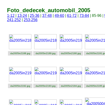
Foto_dedecek_automobil_2005
1-12
|
13-24
|
25-36
|
37-48
|
49-60
|
61-72
|
73-84
| 85-96 |
241-252
|
253-256
da2005in2188.jpg
da2005in2189.jpg
da2005in2190.jpg
da2005in2191.jp
da2005in2192.jpg
da2005in2193.jpg
da2005in2194.jpg
da2005in2195.jp