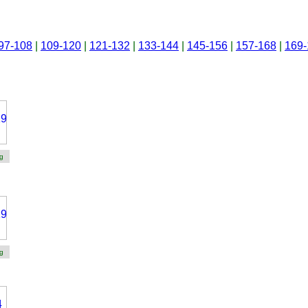
97-108
|
109-120
|
121-132
|
133-144
|
145-156
|
157-168
|
169-
g
g